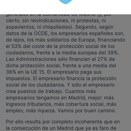
adicionales: primero, aproximadamente el 65% del
superávit de la Seguridad Social en 2005 se ha
generado en la Comunidad de Madrid (y, por
cierto, sin reivindicaciones, ni protestas, ni
aspavientos, ni chiquilladas). Segundo, según
datos de la OCDE, los empresarios españoles son,
de lejos, los más solidarios de Europa, financiando
el 53% del coste de la protección social de los
ciudadanos, frente a la media europea del 39%.
Las Administraciones sólo financian el 27% de
dicha protección social, frente a una media del
36% en la UE 15. El empresario paga sus
impuestos. El empresario financia la protección
social de los ciudadanos. Y sólo el empresario
crea puestos de trabajo. Cuantos más
empresarios tengamos en Madrid, mejor: más
ingresos tributarios, más cobertura social, más
empleo, más riqueza. Vamos por buen camino.
Por ello resulta por completo incoherente que en
la consecución de un Madrid que ya es faro de