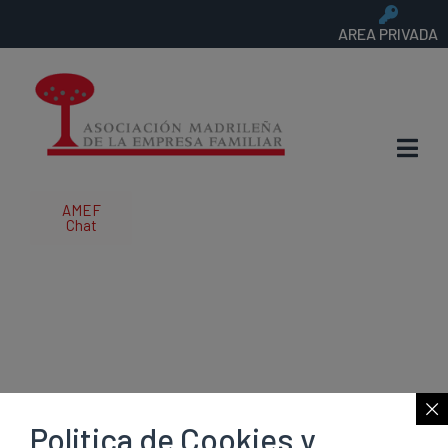
AREA PRIVADA
AMEF
Chat
Retos y
Dificultades ante
el Relevo
Politica de Cookies y