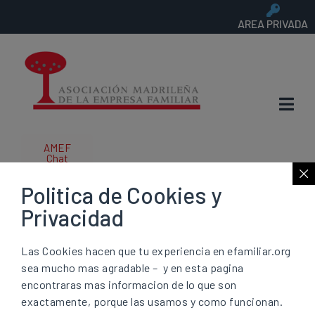
AREA PRIVADA
AMEF
Chat
Politica de Cookies y
Empresa familiar:
Privacidad
la armonización
Las Cookies hacen que tu experiencia en efamiliar.org
sea mucho mas agradable – y en esta pagina
de Sánchez ataca
encontraras mas informacion de lo que son
exactamente, porque las usamos y como funcionan.