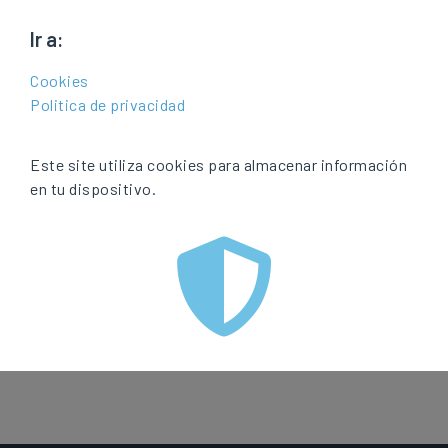
la autonomía de
Ir a:
las CCAA
Cookies
Politica de privacidad
Publicado el
16/04/2021
En
Artículos publicados en prensa
Este site utiliza cookies para almacenar información
en tu dispositivo.
Ver documento adjunto
Facebook
Twitter
LinkedIn
Correo electrónico