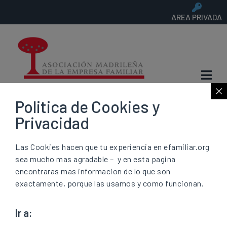
AREA PRIVADA
Politica de Cookies y
AMEF
Chat
Privacidad
Patrimonio Bis:
Las Cookies hacen que tu experiencia en efamiliar.org
sea mucho mas agradable – y en esta pagina
encontraras mas informacion de lo que son
confiscar no es
exactamente, porque las usamos y como funcionan.
redistribuir
Ir a: