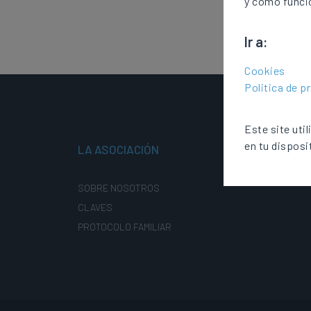
y como funci
Ir a:
Cookies
Politica de p
Este site uti
en tu disposi
LA ASOCIACIÓN
SOBRE NOSOTROS
CLAVES
PROTOCOLO FAMILIAR