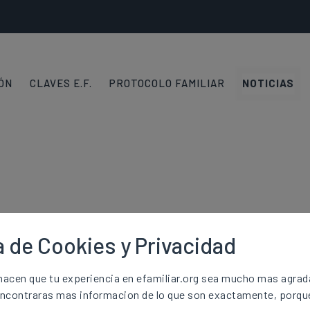
IÓN
CLAVES E.F.
PROTOCOLO FAMILIAR
NOTICIAS
dencias centralista
a de Cookies y Privacidad
acen que tu experiencia en efamiliar.org sea mucho mas agrada
n
Correo electrónico
encontraras mas informacion de lo que son exactamente, porqu