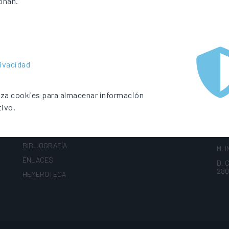
onan.
rivacidad
liza cookies para almacenar información
MATERIALES
CO
tivo.
NOTICIAS
T. +
BIBLIOGRAFÍA
M. 
ENLACES
D. 
280
HEMEROTECA