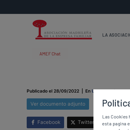
LA ASOCIAC
AMEF Chat
Impuestos: ten
Publicado el
28/09/2022
En
Uncategorized
Politic
Ver documento adjunto
Las Cookies h
Facebook
Twitter
LinkedI
esta pagina 