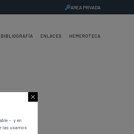
AREA PRIVADA
BIBLIOGRAFÍA
ENLACES
HEMEROTECA
s del PSOE
ble – y en
e las usamos