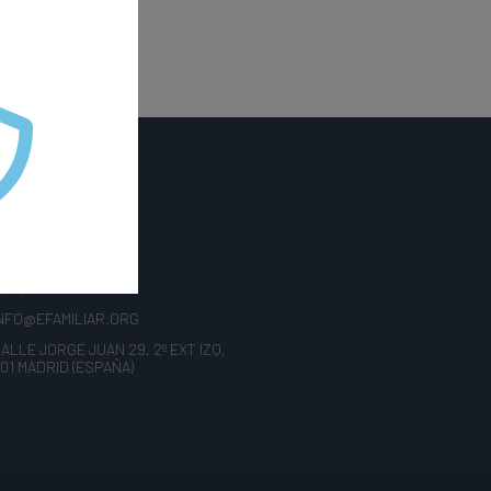
NTACTO
 (34) 91 781 05 05
INFO@EFAMILIAR.ORG
CALLE JORGE JUAN 29, 2º EXT IZQ,
01 MADRID (ESPAÑA)