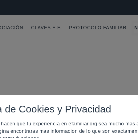
OCIACIÓN
CLAVES E.F.
PROTOCOLO FAMILIAR
N
una ley de apoyo a 
ca de Cookies y Privacidad
 hacen que tu experiencia en efamiliar.org sea mucho mas
gina encontraras mas informacion de lo que son exactamen