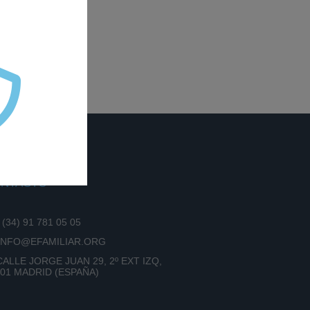
NTACTO
+ (34) 91 781 05 05
 INFO@EFAMILIAR.ORG
CALLE JORGE JUAN 29, 2º EXT IZQ,
01 MADRID (ESPAÑA)