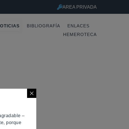
AREA PRIVADA
BIBLIOGRAFÍA
ENLACES
OTICIAS
HEMEROTECA
la empresa
 agradable –
te, porque