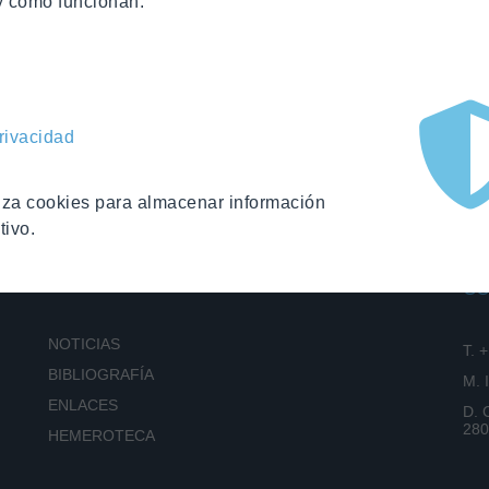
y como funcionan.
n
Correo electrónico
privacidad
iliza cookies para almacenar información
tivo.
MATERIALES
CO
NOTICIAS
T. 
BIBLIOGRAFÍA
M.
ENLACES
D. 
280
HEMEROTECA