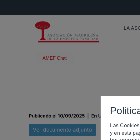
LA AS
AMEF Chat
Ayuso lanzará 
familiar
Politi
Publicado el
10/09/2025
En
Uncategorized
Las Cookies
Ver documento adjunto
y en esta pa