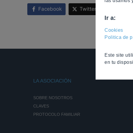
las usamos 
Facebook
Twitter
LinkedI
Ir a:
Cookies
Politica de 
Este site ut
en tu disposi
LA ASOCIACIÓN
SOBRE NOSOTROS
CLAVES
PROTOCOLO FAMILIAR